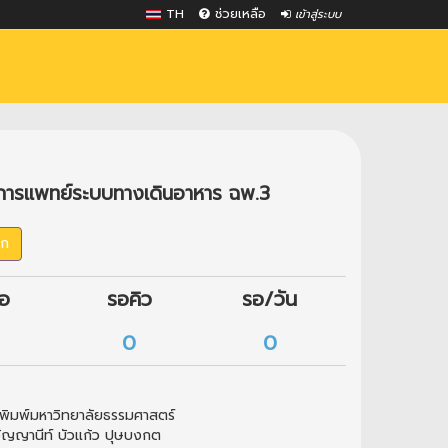
TH
ช่วยเหลือ
เข้าสู่ระบบ
งการแพทย์ระบบทางเดินอาหาร ฉพ.3
๊ก
ือ
รอคิว
รอ/วัน
0
0
พิมพ์มหาวิทยาลัยธรรมศาสตร์
อัญญานีท์ บัวแก้ว ปุษบงกต