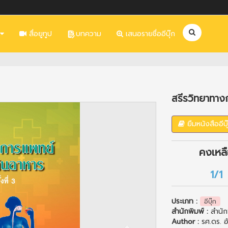
สื่อยูทูป
บทความ
เสนอรายชื่ออีบุ๊ก
สรีรวิทยาทา
Next
ยืมหนังสืออีบุ
คงเหล
1/1
ประเภท :
อีบุ๊ก
สำนักพิมพ์ :
สำนัก
Author :
รศ.ดร. 