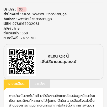
ประเภท :
อีบุ๊ก
สำนักพิมพ์ :
รศ.ดร. พวงรัตน์ ขจิตวิชยานุกูล
Author :
พวงรัตน์ ขจิตวิชยานุกูล
ISBN :
9786167902081
ภาษา :
ไทย
จำนวนหน้า :
569
ขนาดไฟล์ :
24.55 MB
สแกน QR นี้
เพื่อใช้งานบนอุปกรณ์
รายละเอียด
สารบัญ
การนำนาโนเทคโนโลยี มาใช้ในงานสิ่งแวดล้อมนั้นดูเหมือนว่าจะ
เป็นศาสตร์ใหม่ที่หลายคนไม่คุ้นเคย นักในความเป็นจริงแล้วพื้น
ฐานของการนำแนวทางในการนำเทคโนโลยีนี้มาจากการพัฒนา